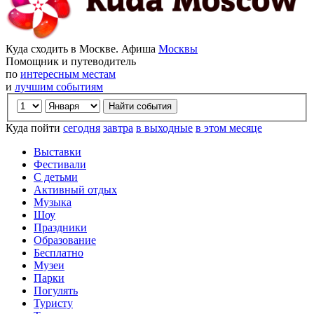
Куда сходить в Москве. Афиша
Москвы
Помощник и путеводитель
по
интересным местам
и
лучшим событиям
Куда пойти
сегодня
завтра
в выходные
в этом месяце
Выставки
Фестивали
С детьми
Активный отдых
Музыка
Шоу
Праздники
Образование
Бесплатно
Музеи
Парки
Погулять
Туристу