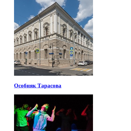
Особняк Тарасова