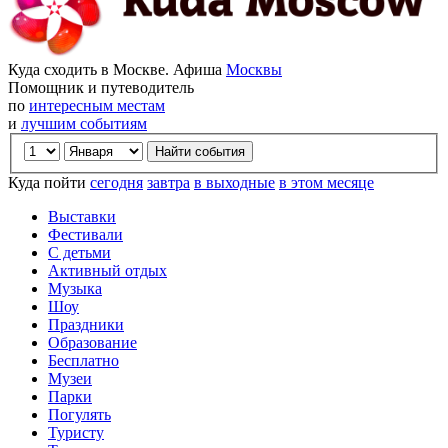
Куда сходить в Москве. Афиша
Москвы
Помощник и путеводитель
по
интересным местам
и
лучшим событиям
Куда пойти
сегодня
завтра
в выходные
в этом месяце
Выставки
Фестивали
С детьми
Активный отдых
Музыка
Шоу
Праздники
Образование
Бесплатно
Музеи
Парки
Погулять
Туристу