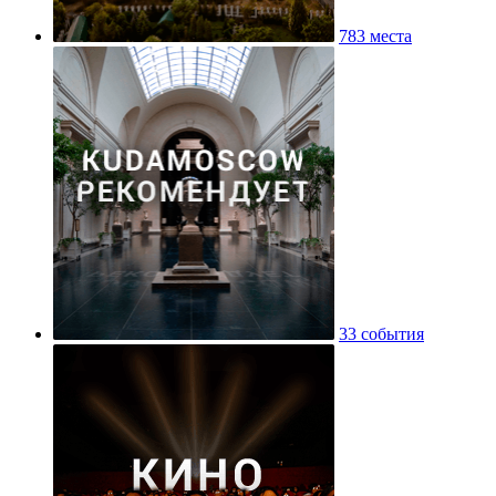
783 места
33 события