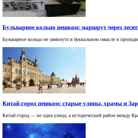
Бульварное кольцо пешком: маршрут через десят
Бульварное кольцо не замкнуто в буквальном смысле и прохо
Китай-город пешком: старые улицы, храмы и Зар
Китай-город — не одна улица, а исторический район между К