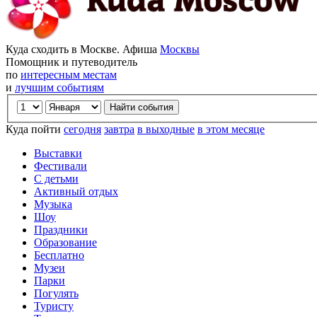
Куда сходить в Москве. Афиша
Москвы
Помощник и путеводитель
по
интересным местам
и
лучшим событиям
Куда пойти
сегодня
завтра
в выходные
в этом месяце
Выставки
Фестивали
С детьми
Активный отдых
Музыка
Шоу
Праздники
Образование
Бесплатно
Музеи
Парки
Погулять
Туристу