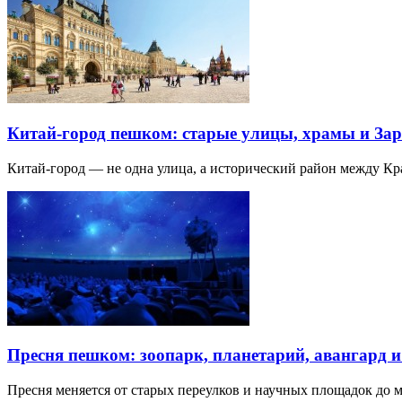
Китай-город пешком: старые улицы, храмы и Зар
Китай-город — не одна улица, а исторический район между К
Пресня пешком: зоопарк, планетарий, авангард 
Пресня меняется от старых переулков и научных площадок до 