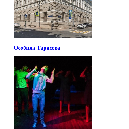
Особняк Тарасова