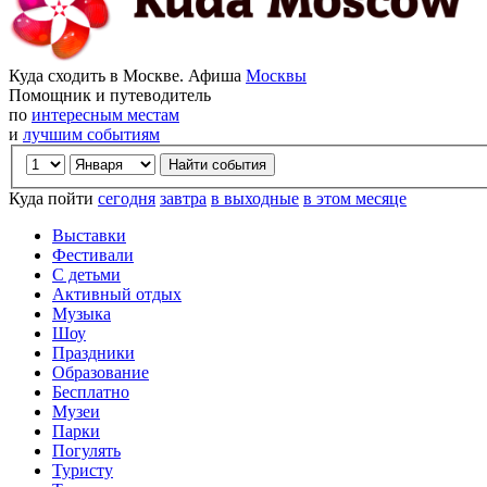
Куда сходить в Москве. Афиша
Москвы
Помощник и путеводитель
по
интересным местам
и
лучшим событиям
Куда пойти
сегодня
завтра
в выходные
в этом месяце
Выставки
Фестивали
С детьми
Активный отдых
Музыка
Шоу
Праздники
Образование
Бесплатно
Музеи
Парки
Погулять
Туристу