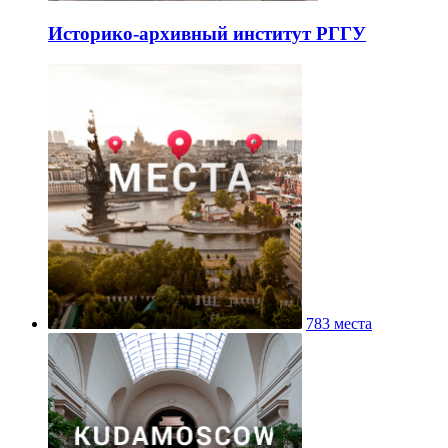
Историко-архивный институт РГГУ
783 места