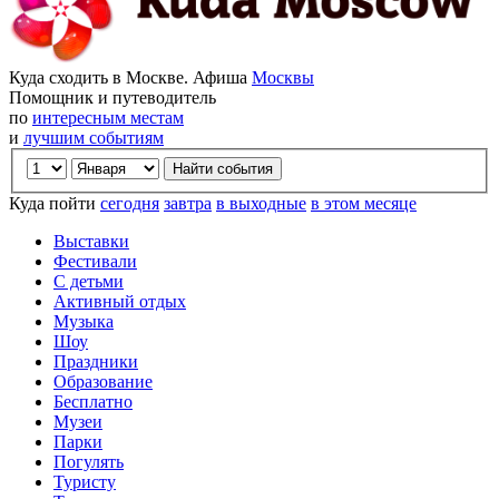
Куда сходить в Москве. Афиша
Москвы
Помощник и путеводитель
по
интересным местам
и
лучшим событиям
Куда пойти
сегодня
завтра
в выходные
в этом месяце
Выставки
Фестивали
С детьми
Активный отдых
Музыка
Шоу
Праздники
Образование
Бесплатно
Музеи
Парки
Погулять
Туристу