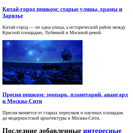
Китай-город пешком: старые улицы, храмы и
Зарядье
Китай-город — не одна улица, а исторический район между
Красной площадью, Лубянкой и Москвой-рекой.
Пресня пешком: зоопарк, планетарий, авангард
и Москва-Сити
Пресня меняется от старых переулков и научных площадок
до модернистской архитектуры и Москва-Сити.
Последние добавленные
интересные