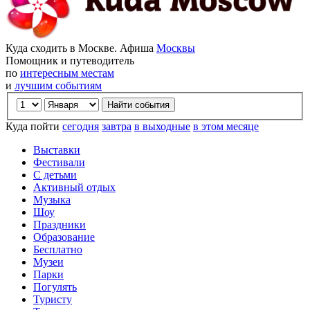
Куда сходить в Москве. Афиша
Москвы
Помощник и путеводитель
по
интересным местам
и
лучшим событиям
Куда пойти
сегодня
завтра
в выходные
в этом месяце
Выставки
Фестивали
С детьми
Активный отдых
Музыка
Шоу
Праздники
Образование
Бесплатно
Музеи
Парки
Погулять
Туристу