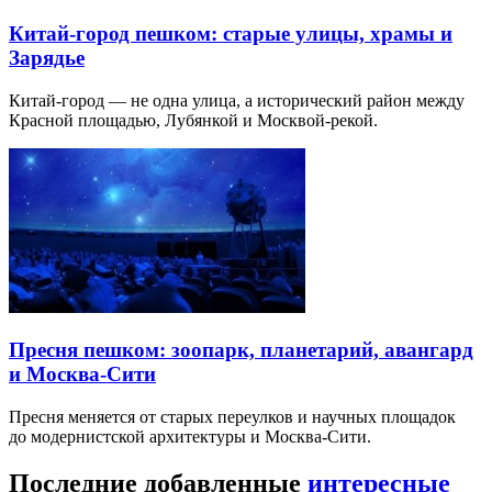
Китай-город пешком: старые улицы, храмы и
Зарядье
Китай-город — не одна улица, а исторический район между
Красной площадью, Лубянкой и Москвой-рекой.
Пресня пешком: зоопарк, планетарий, авангард
и Москва-Сити
Пресня меняется от старых переулков и научных площадок
до модернистской архитектуры и Москва-Сити.
Последние добавленные
интересные