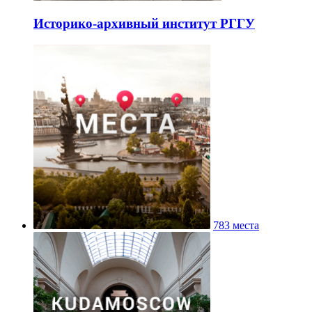
Историко-архивный институт РГГУ
783 места