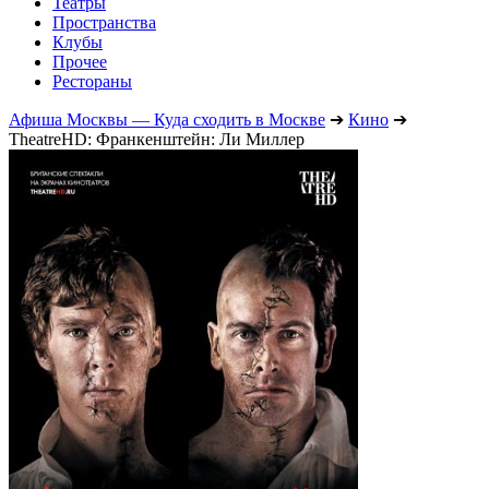
Театры
Пространства
Клубы
Прочее
Рестораны
Афиша Москвы — Куда сходить в Москве
➔
Кино
➔
TheatreHD: Франкенштейн: Ли Миллер