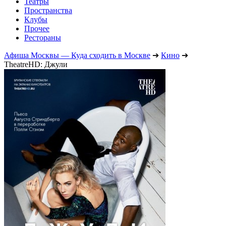
Театры
Пространства
Клубы
Прочее
Рестораны
Афиша Москвы — Куда сходить в Москве
➔
Кино
➔
TheatreHD: Джули