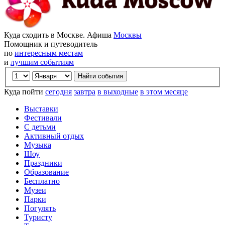
Куда сходить в Москве. Афиша
Москвы
Помощник и путеводитель
по
интересным местам
и
лучшим событиям
Куда пойти
сегодня
завтра
в выходные
в этом месяце
Выставки
Фестивали
С детьми
Активный отдых
Музыка
Шоу
Праздники
Образование
Бесплатно
Музеи
Парки
Погулять
Туристу