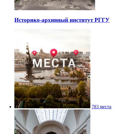
Историко-архивный институт РГГУ
783 места