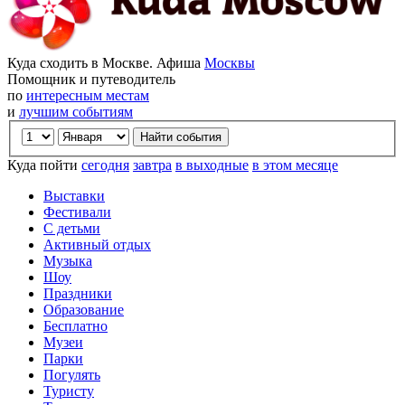
Куда сходить в Москве. Афиша
Москвы
Помощник и путеводитель
по
интересным местам
и
лучшим событиям
Куда пойти
сегодня
завтра
в выходные
в этом месяце
Выставки
Фестивали
С детьми
Активный отдых
Музыка
Шоу
Праздники
Образование
Бесплатно
Музеи
Парки
Погулять
Туристу