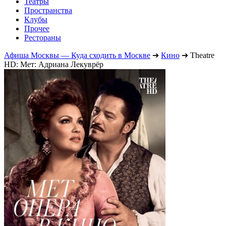
Театры
Пространства
Клубы
Прочее
Рестораны
Афиша Москвы — Куда сходить в Москве
➔
Кино
➔
Theatre
HD: Мет: Адриана Лекуврёр