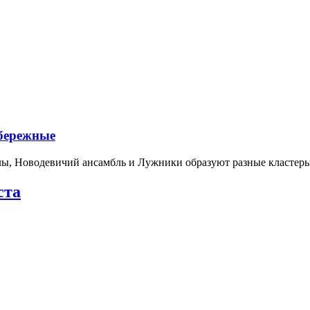
абережные
лы, Новодевичий ансамбль и Лужники образуют разные кластеры
ста