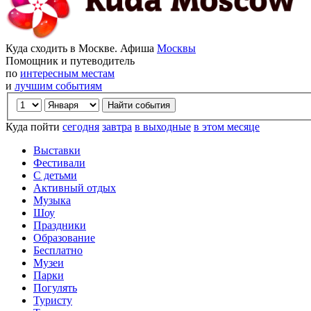
Куда сходить в Москве. Афиша
Москвы
Помощник и путеводитель
по
интересным местам
и
лучшим событиям
Куда пойти
сегодня
завтра
в выходные
в этом месяце
Выставки
Фестивали
С детьми
Активный отдых
Музыка
Шоу
Праздники
Образование
Бесплатно
Музеи
Парки
Погулять
Туристу