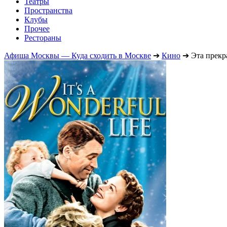
Театры
Пространства
Клубы
Прочее
Рестораны
Афиша Москвы — Куда сходить в Москве
➔
Кино
➔
Эта прекр