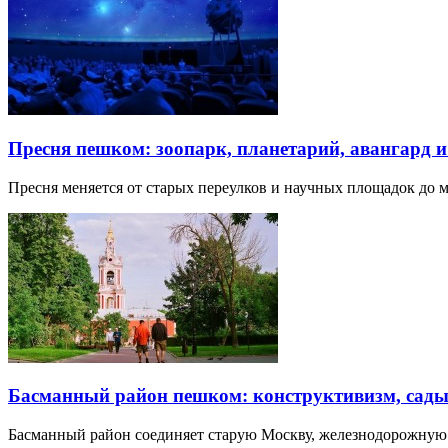
Пресня пешком: зоопарк, планетарий, авангард 
Пресня меняется от старых переулков и научных площадок до 
Басманный район пешком: конструктивизм, сады
Басманный район соединяет старую Москву, железнодорожную