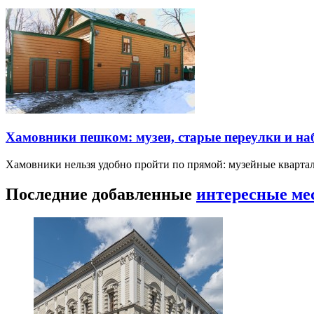
Хамовники пешком: музеи, старые переулки и н
Хамовники нельзя удобно пройти по прямой: музейные кварта
Последние добавленные
интересные ме