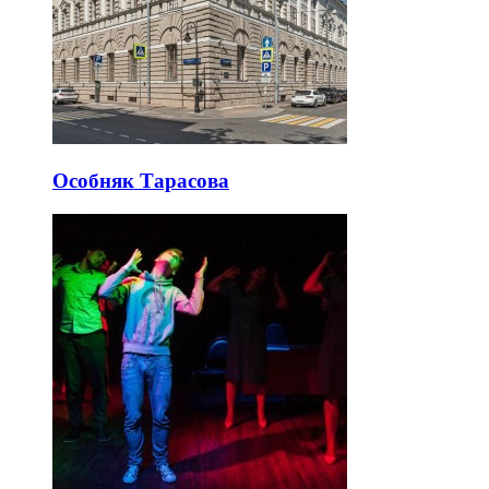
Особняк Тарасова