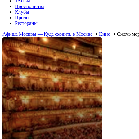
Театры
Пространства
Клубы
Прочее
Рестораны
Афиша Москвы — Куда сходить в Москве
➔
Кино
➔
Сжечь мо