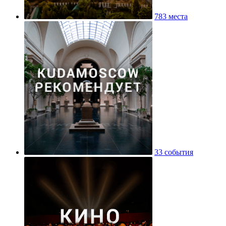
783 места
33 события