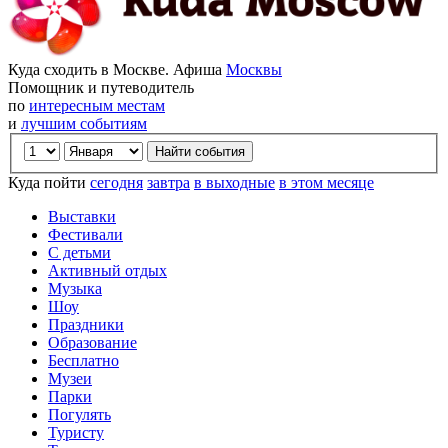
Куда сходить в Москве. Афиша
Москвы
Помощник и путеводитель
по
интересным местам
и
лучшим событиям
Куда пойти
сегодня
завтра
в выходные
в этом месяце
Выставки
Фестивали
С детьми
Активный отдых
Музыка
Шоу
Праздники
Образование
Бесплатно
Музеи
Парки
Погулять
Туристу