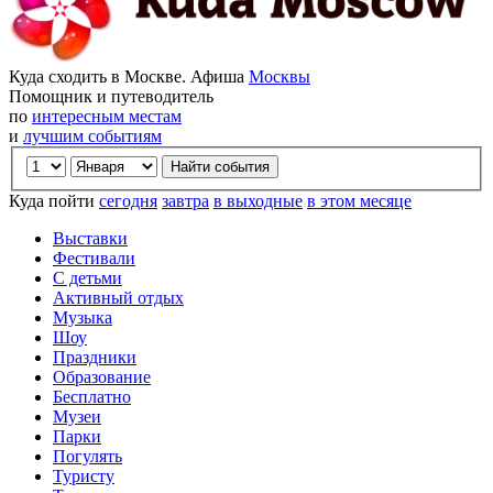
Куда сходить в Москве. Афиша
Москвы
Помощник и путеводитель
по
интересным местам
и
лучшим событиям
Куда пойти
сегодня
завтра
в выходные
в этом месяце
Выставки
Фестивали
С детьми
Активный отдых
Музыка
Шоу
Праздники
Образование
Бесплатно
Музеи
Парки
Погулять
Туристу