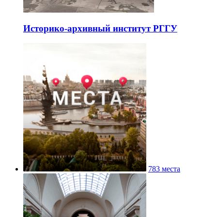
Историко-архивный институт РГГУ
783 места