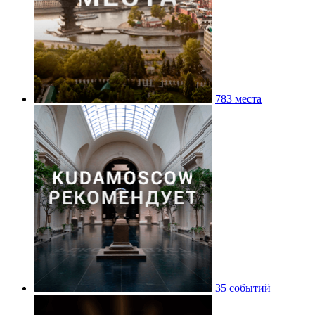
783 места
35 событий