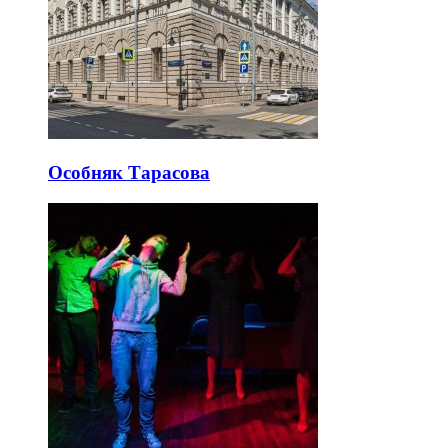
Особняк Тарасова