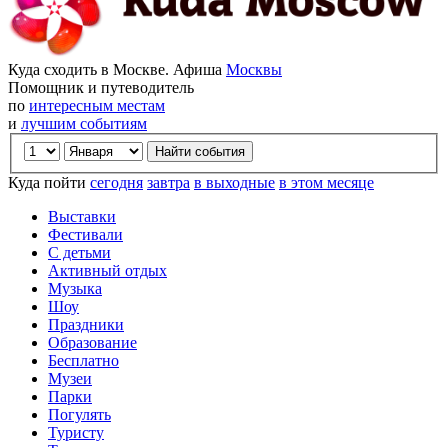
Куда сходить в Москве. Афиша
Москвы
Помощник и путеводитель
по
интересным местам
и
лучшим событиям
Куда пойти
сегодня
завтра
в выходные
в этом месяце
Выставки
Фестивали
С детьми
Активный отдых
Музыка
Шоу
Праздники
Образование
Бесплатно
Музеи
Парки
Погулять
Туристу