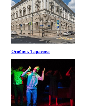
Особняк Тарасова