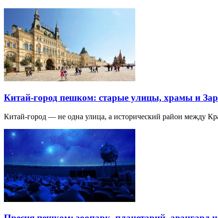
Китай-город пешком: старые улицы, храмы и Зар
Китай-город — не одна улица, а исторический район между К
Пресня пешком: зоопарк, планетарий, авангард 