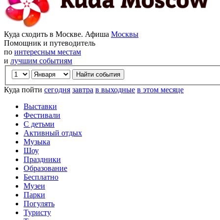
Куда сходить в Москве. Афиша
Москвы
Помощник и путеводитель
по
интересным местам
и
лучшим событиям
Куда пойти
сегодня
завтра
в выходные
в этом месяце
Выставки
Фестивали
С детьми
Активный отдых
Музыка
Шоу
Праздники
Образование
Бесплатно
Музеи
Парки
Погулять
Туристу