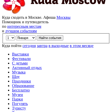
Куда сходить в Москве. Афиша
Москвы
Помощник и путеводитель
по
интересным местам
и
лучшим событиям
Куда пойти
сегодня
завтра
в выходные
в этом месяце
Выставки
Фестивали
С детьми
Активный отдых
Музыка
Шоу
Праздники
Образование
Бесплатно
Музеи
Парки
Погулять
Туристу