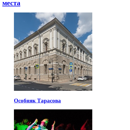
места
Особняк Тарасова