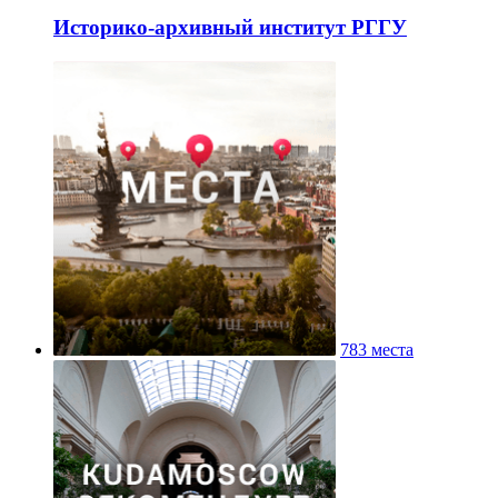
Историко-архивный институт РГГУ
783 места