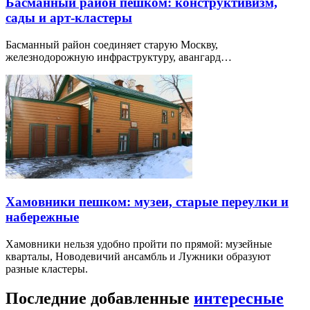
Басманный район пешком: конструктивизм,
сады и арт-кластеры
Басманный район соединяет старую Москву,
железнодорожную инфраструктуру, авангард…
Хамовники пешком: музеи, старые переулки и
набережные
Хамовники нельзя удобно пройти по прямой: музейные
кварталы, Новодевичий ансамбль и Лужники образуют
разные кластеры.
Последние добавленные
интересные