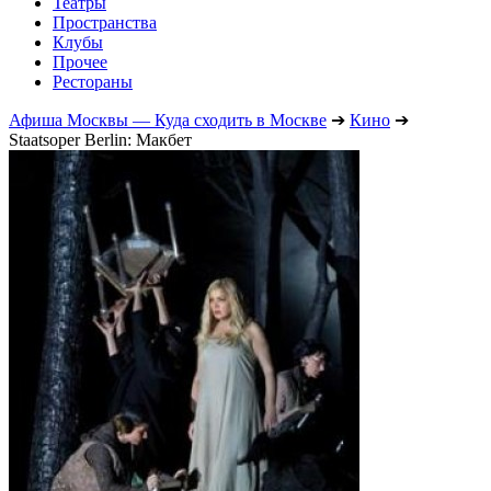
Театры
Пространства
Клубы
Прочее
Рестораны
Афиша Москвы — Куда сходить в Москве
➔
Кино
➔
Staatsoper Berlin: Макбет