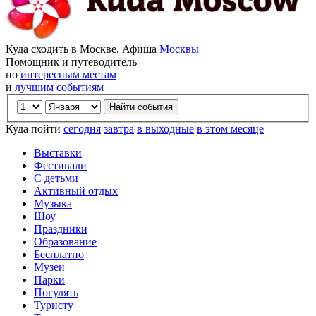
Куда сходить в Москве. Афиша
Москвы
Помощник и путеводитель
по
интересным местам
и
лучшим событиям
Куда пойти
сегодня
завтра
в выходные
в этом месяце
Выставки
Фестивали
С детьми
Активный отдых
Музыка
Шоу
Праздники
Образование
Бесплатно
Музеи
Парки
Погулять
Туристу