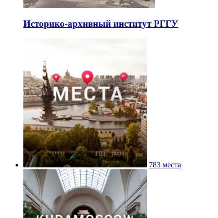
Историко-архивный институт РГГУ
783 места