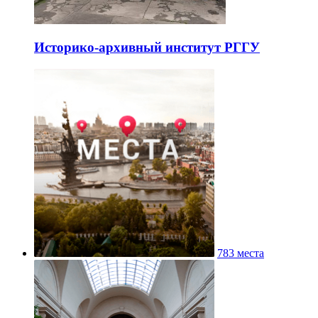
Историко-архивный институт РГГУ
783 места