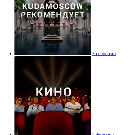
35 событий
5 фильмов