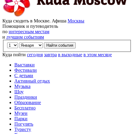
Куда сходить в Москве. Афиша
Москвы
Помощник и путеводитель
по
интересным местам
и
лучшим событиям
Куда пойти
сегодня
завтра
в выходные
в этом месяце
Выставки
Фестивали
С детьми
Активный отдых
Музыка
Шоу
Праздники
Образование
Бесплатно
Музеи
Парки
Погулять
Туристу