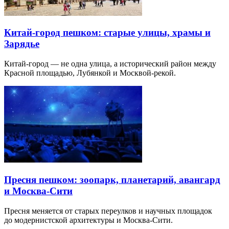
Китай-город пешком: старые улицы, храмы и
Зарядье
Китай-город — не одна улица, а исторический район между
Красной площадью, Лубянкой и Москвой-рекой.
Пресня пешком: зоопарк, планетарий, авангард
и Москва-Сити
Пресня меняется от старых переулков и научных площадок
до модернистской архитектуры и Москва-Сити.