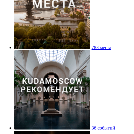
783 места
36 событий