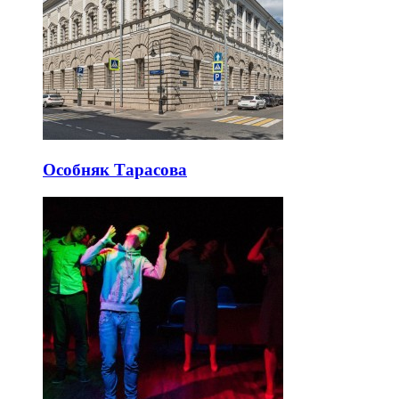
Особняк Тарасова