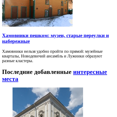
Хамовники пешком: музеи, старые переулки и
набережные
Хамовники нельзя удобно пройти по прямой: музейные
кварталы, Новодевичий ансамбль и Лужники образуют
разные кластеры.
Последние добавленные
интересные
места