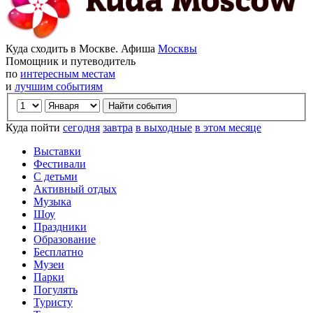
Куда сходить в Москве. Афиша
Москвы
Помощник и путеводитель
по
интересным местам
и
лучшим событиям
Куда пойти
сегодня
завтра
в выходные
в этом месяце
Выставки
Фестивали
С детьми
Активный отдых
Музыка
Шоу
Праздники
Образование
Бесплатно
Музеи
Парки
Погулять
Туристу