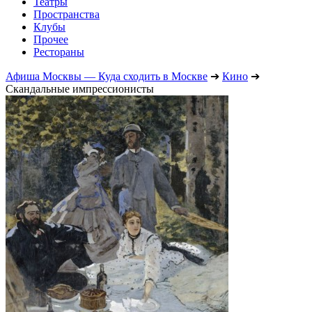
Театры
Пространства
Клубы
Прочее
Рестораны
Афиша Москвы — Куда сходить в Москве
➔
Кино
➔
Скандальные импрессионисты