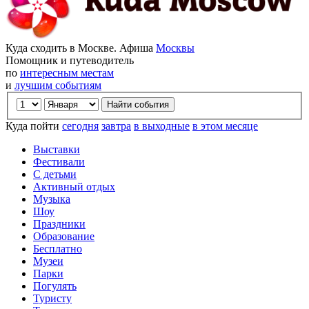
Куда сходить в Москве. Афиша
Москвы
Помощник и путеводитель
по
интересным местам
и
лучшим событиям
Куда пойти
сегодня
завтра
в выходные
в этом месяце
Выставки
Фестивали
С детьми
Активный отдых
Музыка
Шоу
Праздники
Образование
Бесплатно
Музеи
Парки
Погулять
Туристу