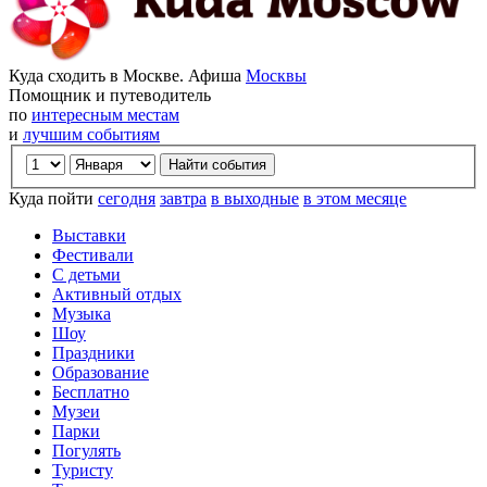
Куда сходить в Москве. Афиша
Москвы
Помощник и путеводитель
по
интересным местам
и
лучшим событиям
Куда пойти
сегодня
завтра
в выходные
в этом месяце
Выставки
Фестивали
С детьми
Активный отдых
Музыка
Шоу
Праздники
Образование
Бесплатно
Музеи
Парки
Погулять
Туристу