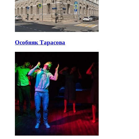
Особняк Тарасова