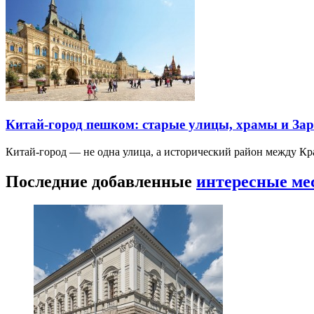
Китай-город пешком: старые улицы, храмы и Зар
Китай-город — не одна улица, а исторический район между К
Последние добавленные
интересные ме