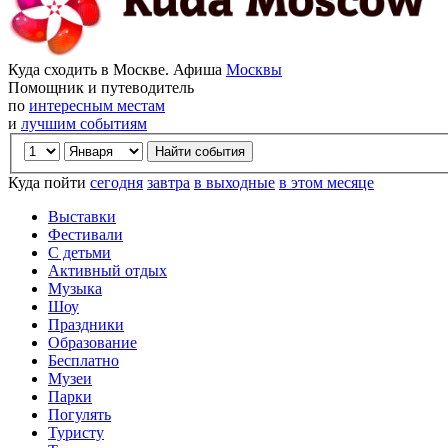
Куда сходить в Москве. Афиша
Москвы
Помощник и путеводитель
по
интересным местам
и
лучшим событиям
Куда пойти
сегодня
завтра
в выходные
в этом месяце
Выставки
Фестивали
С детьми
Активный отдых
Музыка
Шоу
Праздники
Образование
Бесплатно
Музеи
Парки
Погулять
Туристу