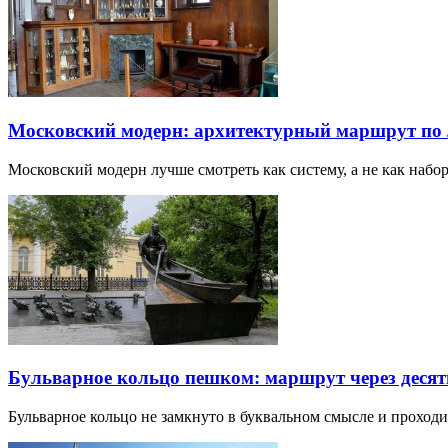
Московский модерн: архитектурный маршрут по
Московский модерн лучше смотреть как систему, а не как наб
Бульварное кольцо пешком: маршрут через десят
Бульварное кольцо не замкнуто в буквальном смысле и прохо