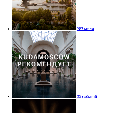
783 места
35 событий