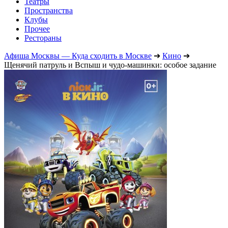
Театры
Пространства
Клубы
Прочее
Рестораны
Афиша Москвы — Куда сходить в Москве
➔
Кино
➔
Щенячий патруль и Вспыш и чудо-машинки: особое задание