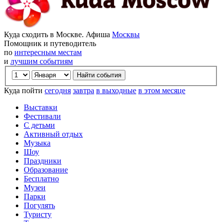
Куда сходить в Москве. Афиша
Москвы
Помощник и путеводитель
по
интересным местам
и
лучшим событиям
Куда пойти
сегодня
завтра
в выходные
в этом месяце
Выставки
Фестивали
С детьми
Активный отдых
Музыка
Шоу
Праздники
Образование
Бесплатно
Музеи
Парки
Погулять
Туристу