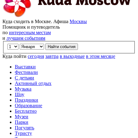
Куда сходить в Москве. Афиша
Москвы
Помощник и путеводитель
по
интересным местам
и
лучшим событиям
Куда пойти
сегодня
завтра
в выходные
в этом месяце
Выставки
Фестивали
С детьми
Активный отдых
Музыка
Шоу
Праздники
Образование
Бесплатно
Музеи
Парки
Погулять
Туристу