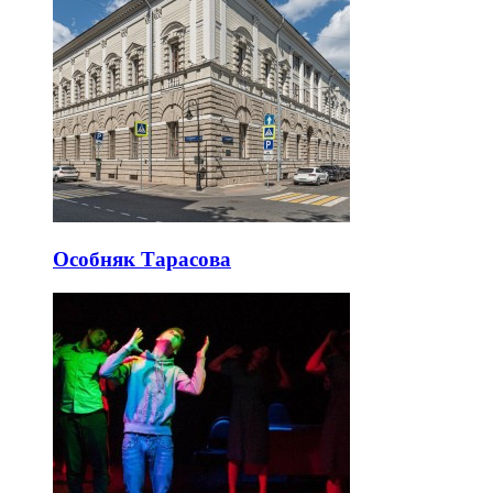
Особняк Тарасова