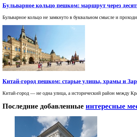
Бульварное кольцо пешком: маршрут через десят
Бульварное кольцо не замкнуто в буквальном смысле и прохо
Китай-город пешком: старые улицы, храмы и Зар
Китай-город — не одна улица, а исторический район между К
Последние добавленные
интересные ме