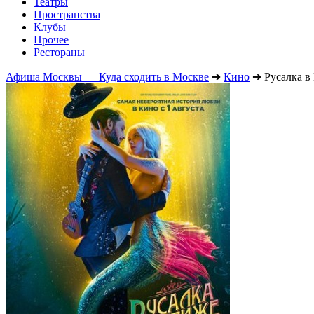
Театры
Пространства
Клубы
Прочее
Рестораны
Афиша Москвы — Куда сходить в Москве
➔
Кино
➔
Русалка в