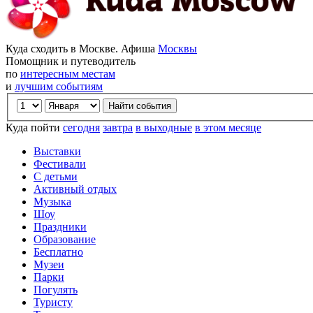
Куда сходить в Москве. Афиша
Москвы
Помощник и путеводитель
по
интересным местам
и
лучшим событиям
Куда пойти
сегодня
завтра
в выходные
в этом месяце
Выставки
Фестивали
С детьми
Активный отдых
Музыка
Шоу
Праздники
Образование
Бесплатно
Музеи
Парки
Погулять
Туристу