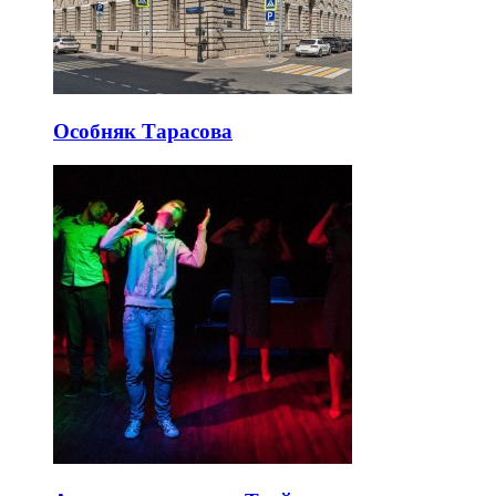
Особняк Тарасова