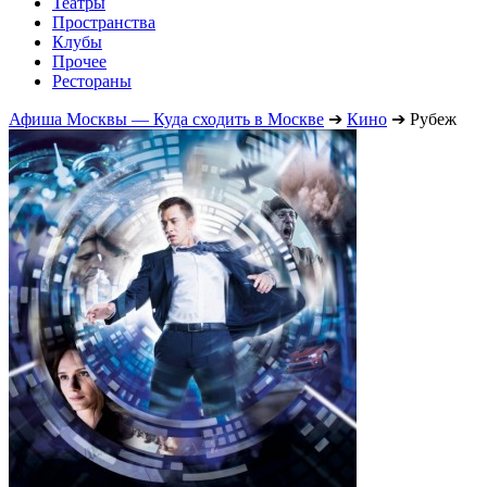
Театры
Пространства
Клубы
Прочее
Рестораны
Афиша Москвы — Куда сходить в Москве
➔
Кино
➔
Рубеж