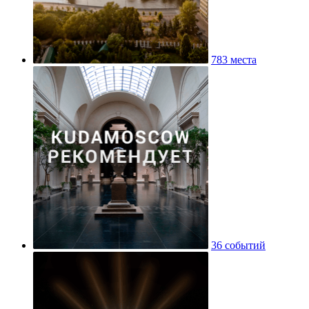
783 места
36 событий