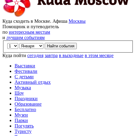
Куда сходить в Москве. Афиша
Москвы
Помощник и путеводитель
по
интересным местам
и
лучшим событиям
Куда пойти
сегодня
завтра
в выходные
в этом месяце
Выставки
Фестивали
С детьми
Активный отдых
Музыка
Шоу
Праздники
Образование
Бесплатно
Музеи
Парки
Погулять
Туристу