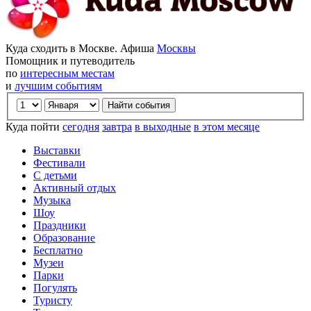
Куда сходить в Москве. Афиша
Москвы
Помощник и путеводитель
по
интересным местам
и
лучшим событиям
Куда пойти
сегодня
завтра
в выходные
в этом месяце
Выставки
Фестивали
С детьми
Активный отдых
Музыка
Шоу
Праздники
Образование
Бесплатно
Музеи
Парки
Погулять
Туристу