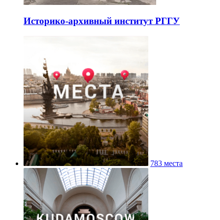
Историко-архивный институт РГГУ
783 места