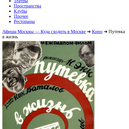
Театры
Пространства
Клубы
Прочее
Рестораны
Афиша Москвы — Куда сходить в Москве
➔
Кино
➔
Путевка
в жизнь