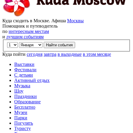
Куда сходить в Москве. Афиша
Москвы
Помощник и путеводитель
по
интересным местам
и
лучшим событиям
Куда пойти
сегодня
завтра
в выходные
в этом месяце
Выставки
Фестивали
С детьми
Активный отдых
Музыка
Шоу
Праздники
Образование
Бесплатно
Музеи
Парки
Погулять
Туристу