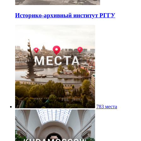
Историко-архивный институт РГГУ
783 места