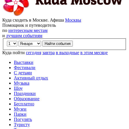
Куда сходить в Москве. Афиша
Москвы
Помощник и путеводитель
по
интересным местам
и
лучшим событиям
Куда пойти
сегодня
завтра
в выходные
в этом месяце
Выставки
Фестивали
С детьми
Активный отдых
Музыка
Шоу
Праздники
Образование
Бесплатно
Музеи
Парки
Погулять
Туристу