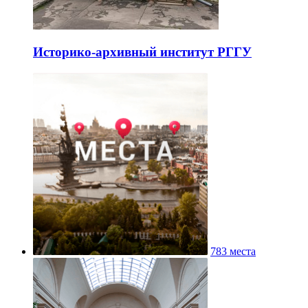
Историко-архивный институт РГГУ
783 места