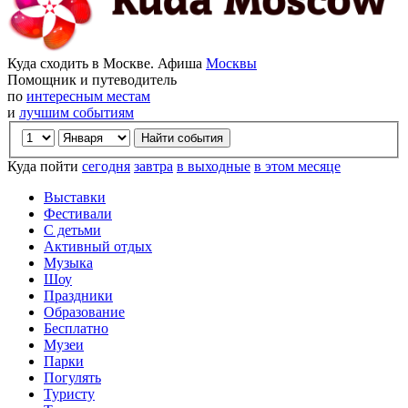
Куда сходить в Москве. Афиша
Москвы
Помощник и путеводитель
по
интересным местам
и
лучшим событиям
Куда пойти
сегодня
завтра
в выходные
в этом месяце
Выставки
Фестивали
С детьми
Активный отдых
Музыка
Шоу
Праздники
Образование
Бесплатно
Музеи
Парки
Погулять
Туристу