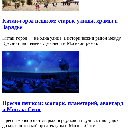
Китай-город пешком: старые улицы, храмы и
Зарядье
Китай-город — не одна улица, а исторический район между
Красной площадью, Лубянкой и Москвой-рекой.
Пресня пешком: зоопарк, планетарий, авангард
и Москва-Сити
Пресня меняется от старых переулков и научных площадок
до модернистской архитектуры и Москва-Сити.