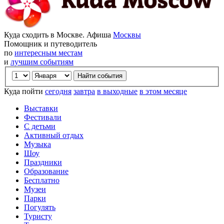
Куда сходить в Москве. Афиша
Москвы
Помощник и путеводитель
по
интересным местам
и
лучшим событиям
Куда пойти
сегодня
завтра
в выходные
в этом месяце
Выставки
Фестивали
С детьми
Активный отдых
Музыка
Шоу
Праздники
Образование
Бесплатно
Музеи
Парки
Погулять
Туристу