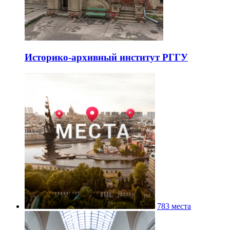
Историко-архивный институт РГГУ
783 места