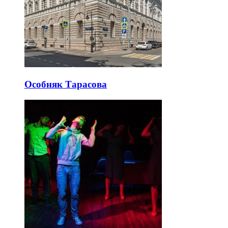
Особняк Тарасова