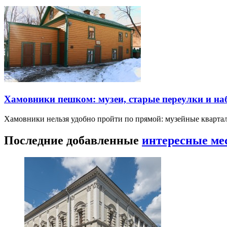
Хамовники пешком: музеи, старые переулки и н
Хамовники нельзя удобно пройти по прямой: музейные кварта
Последние добавленные
интересные ме