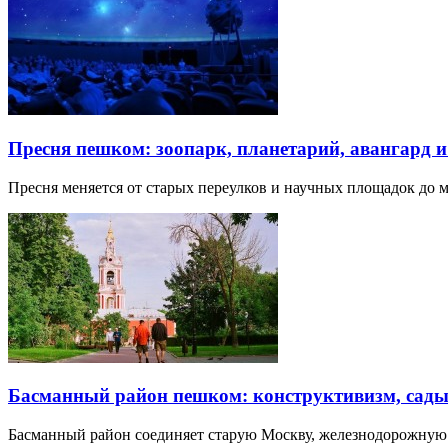
Пресня пешком: зоопарк, планетарий, авангард 
Пресня меняется от старых переулков и научных площадок до 
Басманный район пешком: конструктивизм, сады
Басманный район соединяет старую Москву, железнодорожную