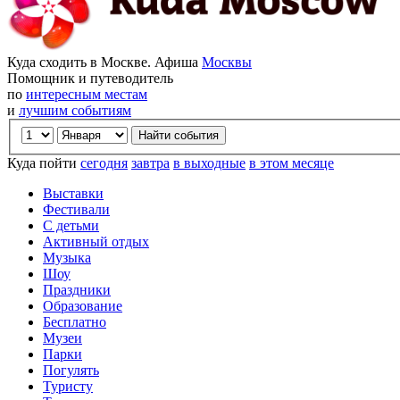
Куда сходить в Москве. Афиша
Москвы
Помощник и путеводитель
по
интересным местам
и
лучшим событиям
Куда пойти
сегодня
завтра
в выходные
в этом месяце
Выставки
Фестивали
С детьми
Активный отдых
Музыка
Шоу
Праздники
Образование
Бесплатно
Музеи
Парки
Погулять
Туристу