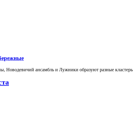
абережные
лы, Новодевичий ансамбль и Лужники образуют разные кластеры
ста