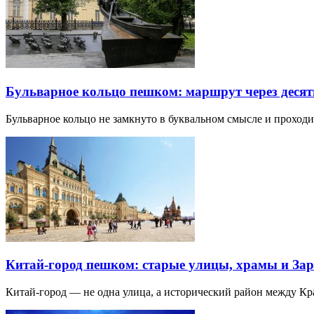
Бульварное кольцо пешком: маршрут через десят
Бульварное кольцо не замкнуто в буквальном смысле и прохо
Китай-город пешком: старые улицы, храмы и Зар
Китай-город — не одна улица, а исторический район между К