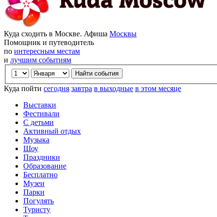
Куда сходить в Москве. Афиша
Москвы
Помощник и путеводитель
по
интересным местам
и
лучшим событиям
Куда пойти
сегодня
завтра
в выходные
в этом месяце
Выставки
Фестивали
С детьми
Активный отдых
Музыка
Шоу
Праздники
Образование
Бесплатно
Музеи
Парки
Погулять
Туристу