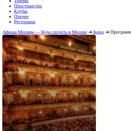
Театры
Пространства
Клубы
Прочее
Рестораны
Афиша Москвы — Куда сходить в Москве
➔
Кино
➔
Программ