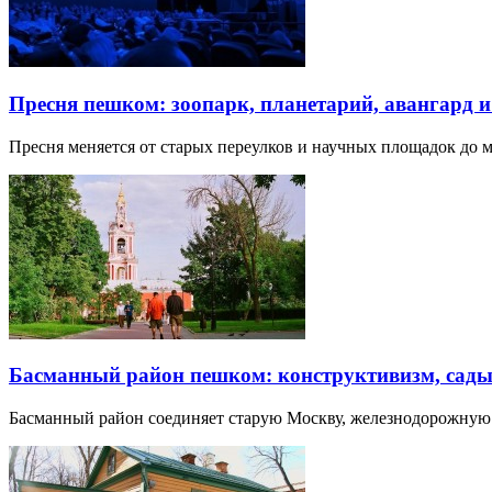
Пресня пешком: зоопарк, планетарий, авангард 
Пресня меняется от старых переулков и научных площадок до 
Басманный район пешком: конструктивизм, сады
Басманный район соединяет старую Москву, железнодорожную