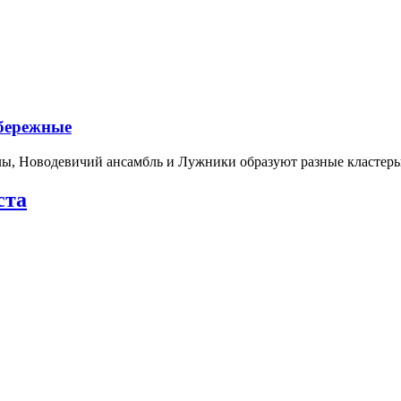
абережные
лы, Новодевичий ансамбль и Лужники образуют разные кластеры
ста