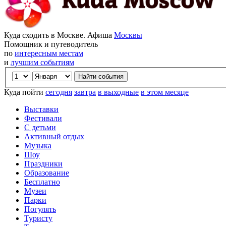
Куда сходить в Москве. Афиша
Москвы
Помощник и путеводитель
по
интересным местам
и
лучшим событиям
Куда пойти
сегодня
завтра
в выходные
в этом месяце
Выставки
Фестивали
С детьми
Активный отдых
Музыка
Шоу
Праздники
Образование
Бесплатно
Музеи
Парки
Погулять
Туристу