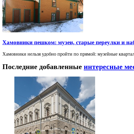
Хамовники пешком: музеи, старые переулки и н
Хамовники нельзя удобно пройти по прямой: музейные кварта
Последние добавленные
интересные ме