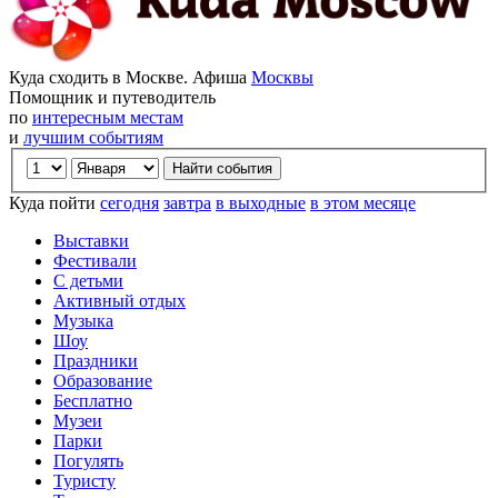
Куда сходить в Москве. Афиша
Москвы
Помощник и путеводитель
по
интересным местам
и
лучшим событиям
Куда пойти
сегодня
завтра
в выходные
в этом месяце
Выставки
Фестивали
С детьми
Активный отдых
Музыка
Шоу
Праздники
Образование
Бесплатно
Музеи
Парки
Погулять
Туристу