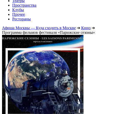
Театры
Пространства
Клубы
Прочее
Рестораны
Афиша Москвы — Куда сходить в Москве
➔
Кино
➔
Программа фильмов фестиваля «Парижские сезоны»