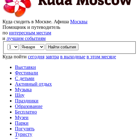
Куда сходить в Москве. Афиша
Москвы
Помощник и путеводитель
по
интересным местам
и
лучшим событиям
Куда пойти
сегодня
завтра
в выходные
в этом месяце
Выставки
Фестивали
С детьми
Активный отдых
Музыка
Шоу
Праздники
Образование
Бесплатно
Музеи
Парки
Погулять
Туристу