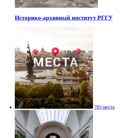
Историко-архивный институт РГГУ
783 места