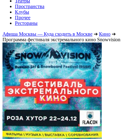
Театры
Пространства
Клубы
Прочее
Рестораны
Афиша Москвы — Куда сходить в Москве
➔
Кино
➔
Программа фестиваля экстремального кино Snowvision