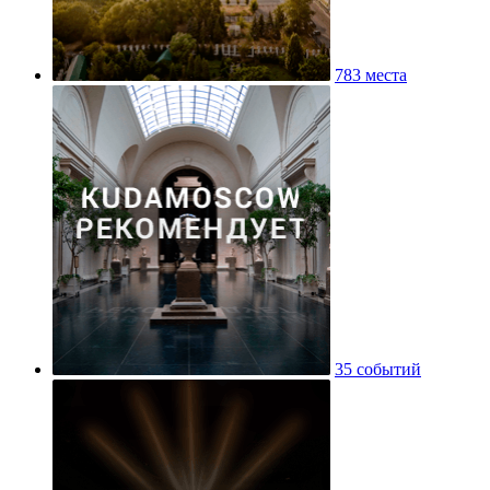
783 места
35 событий