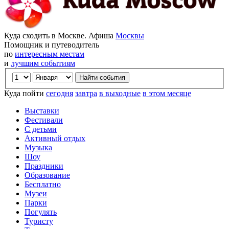
Куда сходить в Москве. Афиша
Москвы
Помощник и путеводитель
по
интересным местам
и
лучшим событиям
Куда пойти
сегодня
завтра
в выходные
в этом месяце
Выставки
Фестивали
С детьми
Активный отдых
Музыка
Шоу
Праздники
Образование
Бесплатно
Музеи
Парки
Погулять
Туристу