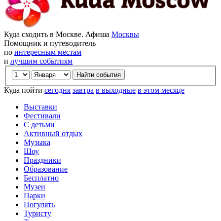
Куда сходить в Москве. Афиша
Москвы
Помощник и путеводитель
по
интересным местам
и
лучшим событиям
Куда пойти
сегодня
завтра
в выходные
в этом месяце
Выставки
Фестивали
С детьми
Активный отдых
Музыка
Шоу
Праздники
Образование
Бесплатно
Музеи
Парки
Погулять
Туристу