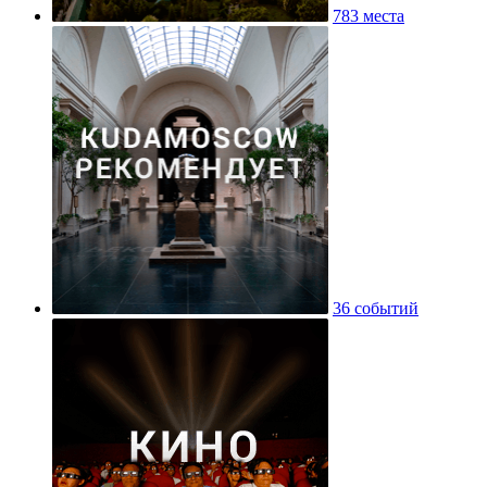
783 места
36 событий