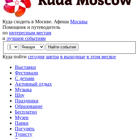
Куда сходить в Москве. Афиша
Москвы
Помощник и путеводитель
по
интересным местам
и
лучшим событиям
Куда пойти
сегодня
завтра
в выходные
в этом месяце
Выставки
Фестивали
С детьми
Активный отдых
Музыка
Шоу
Праздники
Образование
Бесплатно
Музеи
Парки
Погулять
Туристу