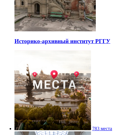
Историко-архивный институт РГГУ
783 места