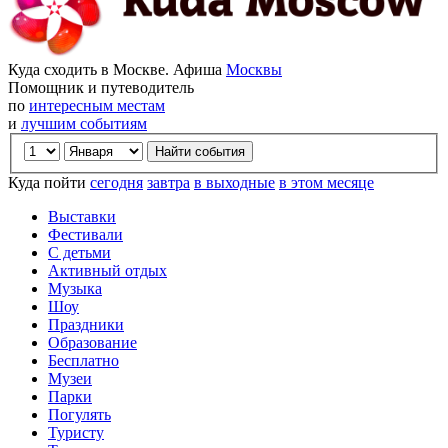
Куда сходить в Москве. Афиша
Москвы
Помощник и путеводитель
по
интересным местам
и
лучшим событиям
Куда пойти
сегодня
завтра
в выходные
в этом месяце
Выставки
Фестивали
С детьми
Активный отдых
Музыка
Шоу
Праздники
Образование
Бесплатно
Музеи
Парки
Погулять
Туристу