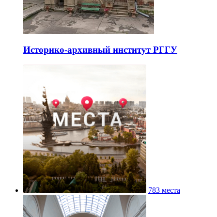
Историко-архивный институт РГГУ
783 места