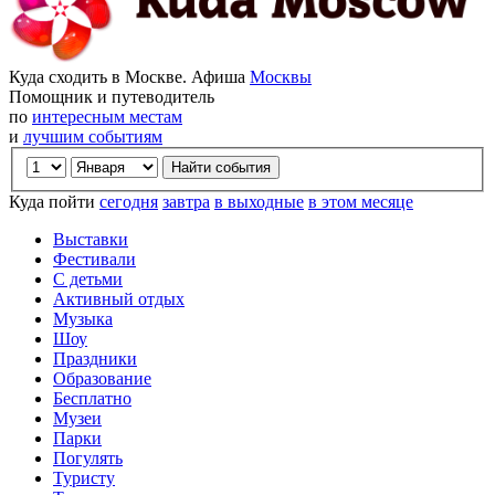
Куда сходить в Москве. Афиша
Москвы
Помощник и путеводитель
по
интересным местам
и
лучшим событиям
Куда пойти
сегодня
завтра
в выходные
в этом месяце
Выставки
Фестивали
С детьми
Активный отдых
Музыка
Шоу
Праздники
Образование
Бесплатно
Музеи
Парки
Погулять
Туристу