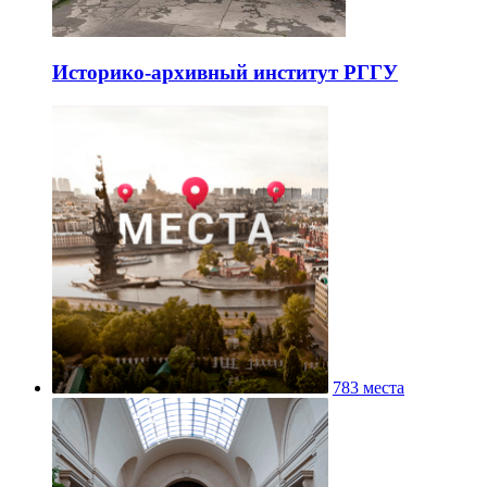
Историко-архивный институт РГГУ
783 места