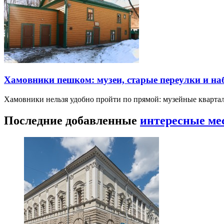
Хамовники пешком: музеи, старые переулки и н
Хамовники нельзя удобно пройти по прямой: музейные кварта
Последние добавленные
интересные ме