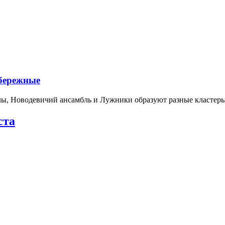
абережные
лы, Новодевичий ансамбль и Лужники образуют разные кластеры
ста