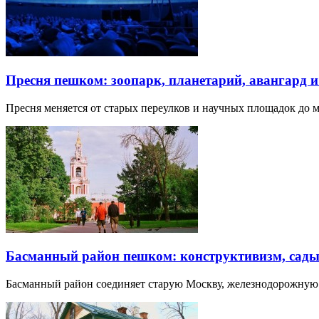
Пресня пешком: зоопарк, планетарий, авангард 
Пресня меняется от старых переулков и научных площадок до 
Басманный район пешком: конструктивизм, сады
Басманный район соединяет старую Москву, железнодорожную