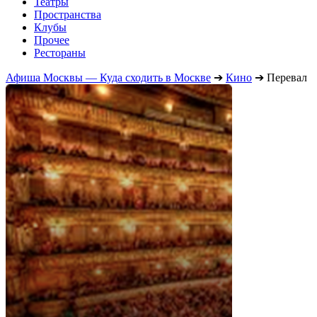
Театры
Пространства
Клубы
Прочее
Рестораны
Афиша Москвы — Куда сходить в Москве
➔
Кино
➔
Перевал