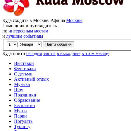
Куда сходить в Москве. Афиша
Москвы
Помощник и путеводитель
по
интересным местам
и
лучшим событиям
Куда пойти
сегодня
завтра
в выходные
в этом месяце
Выставки
Фестивали
С детьми
Активный отдых
Музыка
Шоу
Праздники
Образование
Бесплатно
Музеи
Парки
Погулять
Туристу