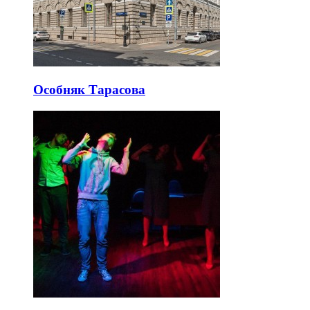
Особняк Тарасова