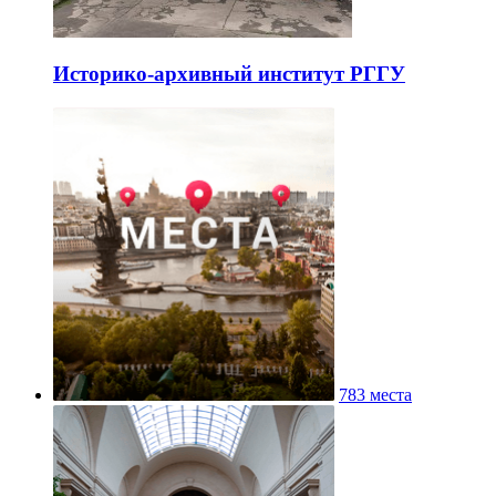
Историко-архивный институт РГГУ
783 места