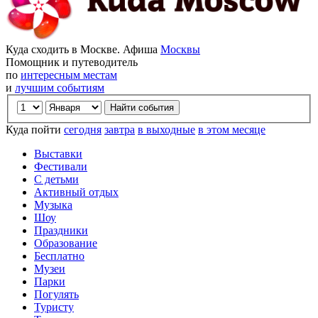
Куда сходить в Москве. Афиша
Москвы
Помощник и путеводитель
по
интересным местам
и
лучшим событиям
Куда пойти
сегодня
завтра
в выходные
в этом месяце
Выставки
Фестивали
С детьми
Активный отдых
Музыка
Шоу
Праздники
Образование
Бесплатно
Музеи
Парки
Погулять
Туристу