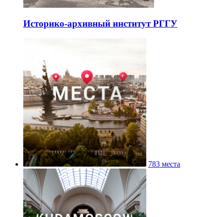
Историко-архивный институт РГГУ
783 места