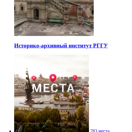
Историко-архивный институт РГГУ
783 места