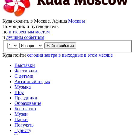
Куда сходить в Москве. Афиша
Москвы
Помощник и путеводитель
по
интересным местам
и
лучшим событиям
Куда пойти
сегодня
завтра
в выходные
в этом месяце
Выставки
Фестивали
С детьми
Активный отдых
Музыка
Шоу
Праздники
Образование
Бесплатно
Музеи
Парки
Погулять
Туристу