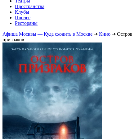
Театры
Пространства
Клубы
Прочее
Рестораны
Афиша Москвы — Куда сходить в Москве
➔
Кино
➔
Остров
призраков