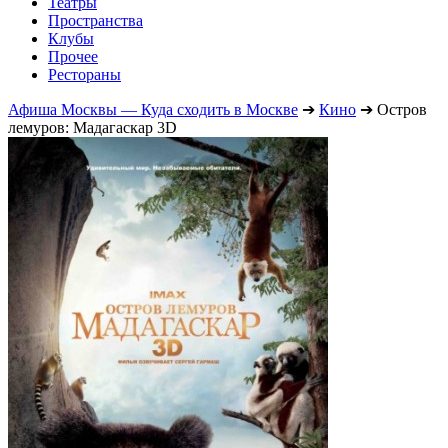
Театры
Пространства
Клубы
Прочее
Рестораны
Афиша Москвы — Куда сходить в Москве
➔
Кино
➔
Остров
лемуров: Мадагаскар 3D