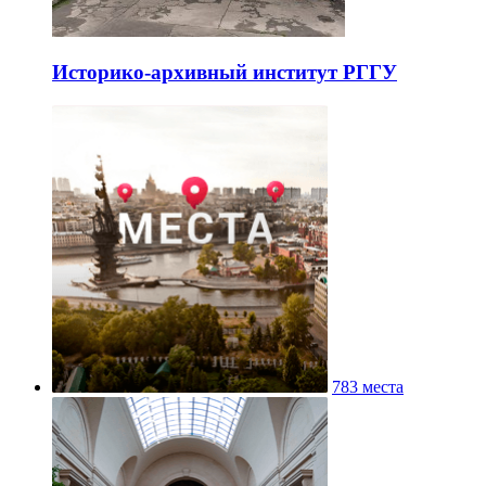
Историко-архивный институт РГГУ
783 места