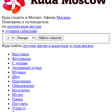
Куда сходить в Москве. Афиша
Москвы
Помощник и путеводитель
по
интересным местам
и
лучшим событиям
Куда пойти
сегодня
завтра
в выходные
в этом месяце
Выставки
Фестивали
С детьми
Активный отдых
Музыка
Шоу
Праздники
Образование
Бесплатно
Музеи
Парки
Погулять
Туристу