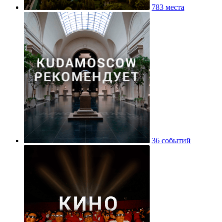
783 места
36 событий