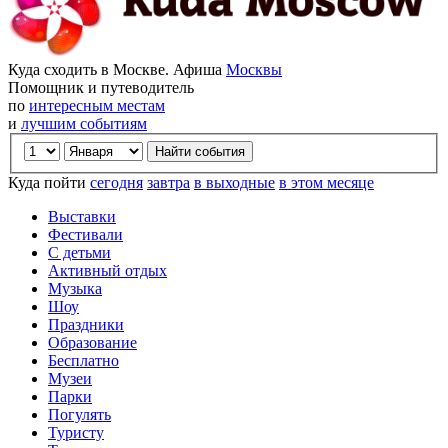
Куда сходить в Москве. Афиша
Москвы
Помощник и путеводитель
по
интересным местам
и
лучшим событиям
Куда пойти
сегодня
завтра
в выходные
в этом месяце
Выставки
Фестивали
С детьми
Активный отдых
Музыка
Шоу
Праздники
Образование
Бесплатно
Музеи
Парки
Погулять
Туристу