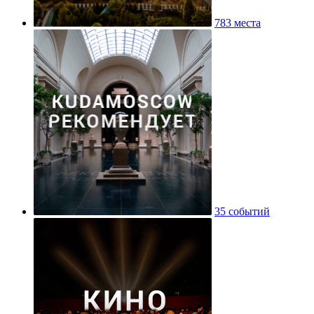
783 места
35 событий