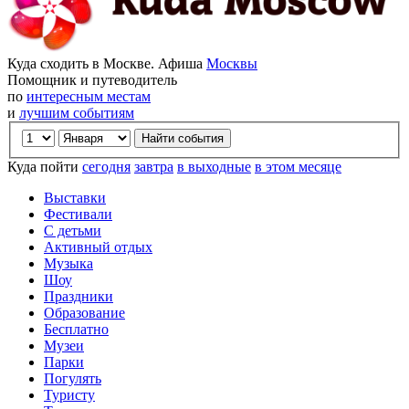
Куда сходить в Москве. Афиша
Москвы
Помощник и путеводитель
по
интересным местам
и
лучшим событиям
Куда пойти
сегодня
завтра
в выходные
в этом месяце
Выставки
Фестивали
С детьми
Активный отдых
Музыка
Шоу
Праздники
Образование
Бесплатно
Музеи
Парки
Погулять
Туристу