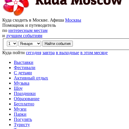
Куда сходить в Москве. Афиша
Москвы
Помощник и путеводитель
по
интересным местам
и
лучшим событиям
Куда пойти
сегодня
завтра
в выходные
в этом месяце
Выставки
Фестивали
С детьми
Активный отдых
Музыка
Шоу
Праздники
Образование
Бесплатно
Музеи
Парки
Погулять
Туристу