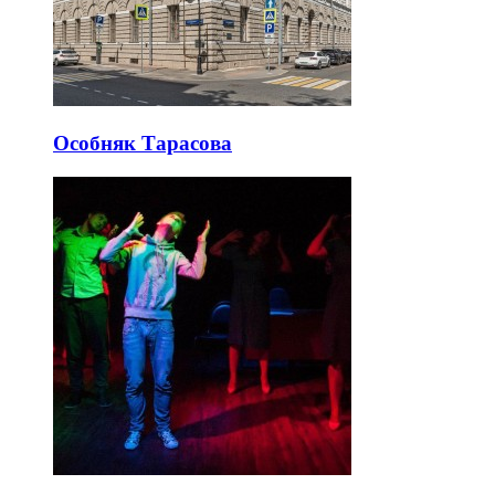
Особняк Тарасова