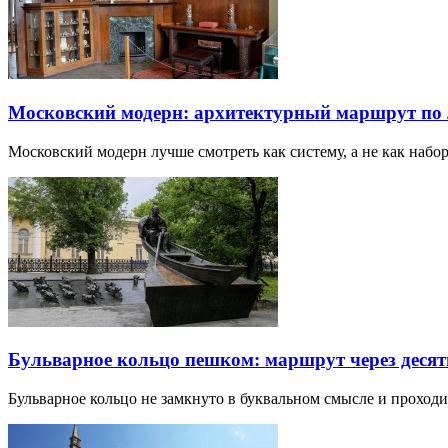
Московский модерн: архитектурный маршрут по
Московский модерн лучше смотреть как систему, а не как наб
Бульварное кольцо пешком: маршрут через десят
Бульварное кольцо не замкнуто в буквальном смысле и прохо