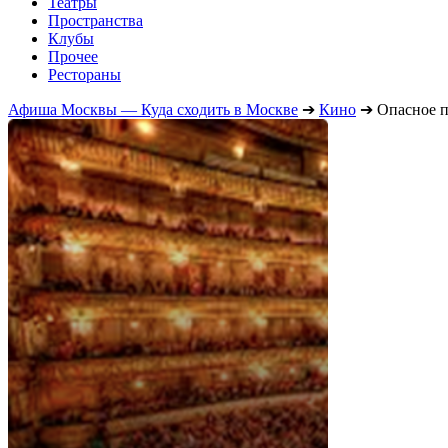
Театры
Пространства
Клубы
Прочее
Рестораны
Афиша Москвы — Куда сходить в Москве
➔
Кино
➔
Опасное 