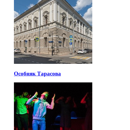
Особняк Тарасова