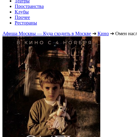
Театры
Пространства
Клубы
Прочее
Рестораны
Афиша Москвы — Куда сходить в Москве
➔
Кино
➔
Омен нас