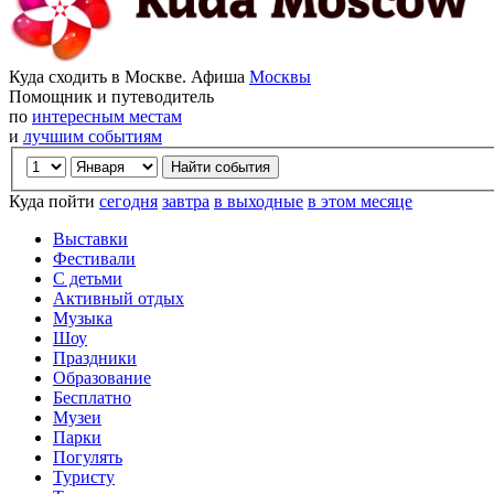
Куда сходить в Москве. Афиша
Москвы
Помощник и путеводитель
по
интересным местам
и
лучшим событиям
Куда пойти
сегодня
завтра
в выходные
в этом месяце
Выставки
Фестивали
С детьми
Активный отдых
Музыка
Шоу
Праздники
Образование
Бесплатно
Музеи
Парки
Погулять
Туристу