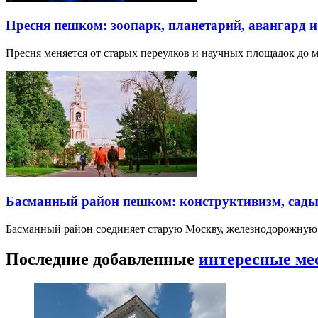
Пресня пешком: зоопарк, планетарий, авангард 
Пресня меняется от старых переулков и научных площадок до 
Басманный район пешком: конструктивизм, сады
Басманный район соединяет старую Москву, железнодорожную
Последние добавленные
интересные ме