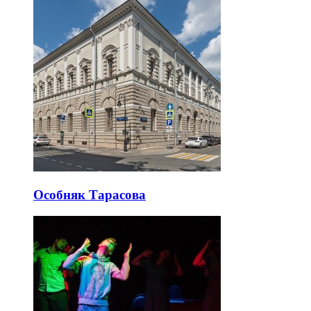
Особняк Тарасова