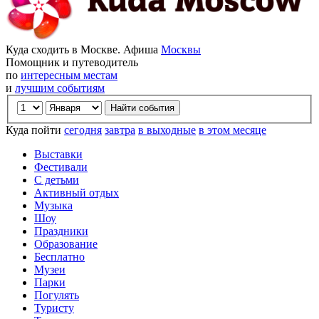
Куда сходить в Москве. Афиша
Москвы
Помощник и путеводитель
по
интересным местам
и
лучшим событиям
Куда пойти
сегодня
завтра
в выходные
в этом месяце
Выставки
Фестивали
С детьми
Активный отдых
Музыка
Шоу
Праздники
Образование
Бесплатно
Музеи
Парки
Погулять
Туристу